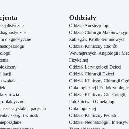
cjenta
Oddziały
ecjalistyczne
Oddział Anestezjologii
diagnostyczne
Oddział Chirurgii Małoinwazyjne
um diagnostyczne
Zabiegów Krótkoterminowych
istopatologii
Oddział Kliniczny Chorób
ologii
Wewnętrznych, Angiologii i Me
zenia
Fizykalnej
ologiczny
Oddział Laryngologii Dzieci
litacji
Oddział Chirurgii Dzieci
o szpitala
Oddział Kliniczny Chirurgii Ogó
łek
Onkologicznej i Endokrynologic
la zdrowia
Oddział Kliniczny Ginekologii,
rofilaktyczne
Położnictwa i Ginekologii
usze satysfakcji pacjenta
Onkologicznej
nta / skargi i wnioski
Oddział Kliniczny Pediatrii
niepożądane
Oddział Neonatologii i Intensyw