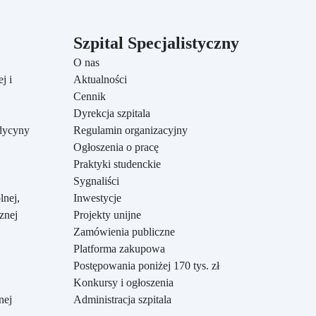
Szpital Specjalistyczny
O nas
j i
Aktualności
Cennik
Dyrekcja szpitala
dycyny
Regulamin organizacyjny
Ogłoszenia o pracę
Praktyki studenckie
Sygnaliści
lnej,
Inwestycje
znej
Projekty unijne
Zamówienia publiczne
Platforma zakupowa
Postępowania poniżej 170 tys. zł
Konkursy i ogłoszenia
nej
Administracja szpitala