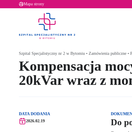
P
Mapa strony
r
z
e
Szpital Specjalistyczny Nr 2 w Bytomiu - strona główna
j
d
ź
d
Szpital Specjalistyczny nr 2 w Bytomiu
•
Zamówienia publiczne
•
P
o
Kompensacja mocy
t
r
20kVar wraz z mo
e
ś
c
i
DATA DODANIA
DOKUME
Do p
2026.02.19