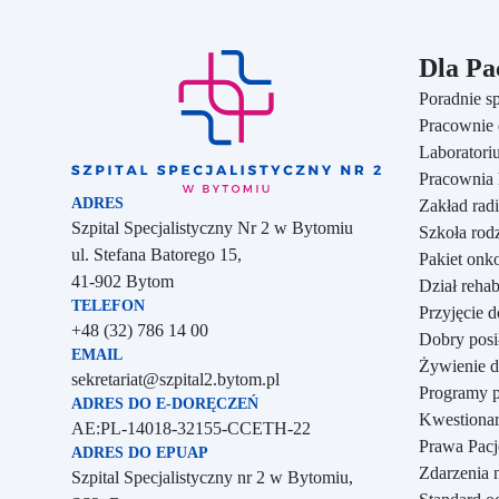
Dla Pa
Poradnie sp
Pracownie 
Szpital Specjalistyczny Nr 2 w Bytomiu - strona główna
Laboratori
Pracownia h
ADRES
Zakład radi
Szpital Specjalistyczny Nr 2 w Bytomiu
Szkoła rod
ul. Stefana Batorego 15,
Pakiet onk
41-902 Bytom
Dział rehabi
TELEFON
Przyjęcie d
Telefon:
+48 (32) 786 14 00
Dobry posi
EMAIL
Żywienie d
Adres e-mail:
sekretariat@szpital2.bytom.pl
Programy p
ADRES DO E-DORĘCZEŃ
Kwestionari
AE:PL-14018-32155-CCETH-22
Prawa Pacje
ADRES DO EPUAP
Zdarzenia 
Szpital Specjalistyczny nr 2 w Bytomiu,