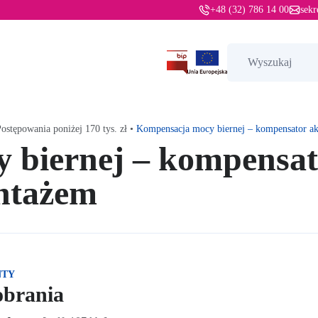
Telefon:
Adre
+48 (32) 786 14 00
sekr
Szukaj:
ostępowania poniżej 170 tys. zł
•
Kompensacja mocy biernej – kompensator a
 biernej – kompensa
ntażem
NTY
obrania