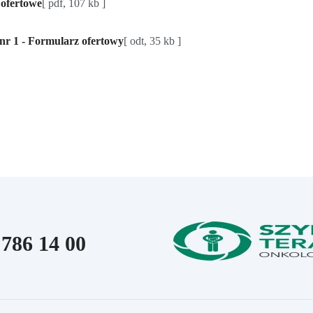
Plik
 ofertowe
[
pdf
,
107 kb
]
Plik
nr 1 - Formularz ofertowy
[
odt
,
35 kb
]
 telefoniczna:
 786 14 00