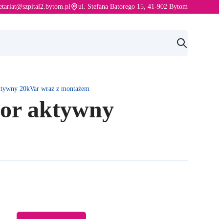
s e-mail:
etariat@szpital2.bytom.pl
ul. Stefana Batorego 15, 41-902 Bytom
ktywny 20kVar wraz z montażem
tor aktywny