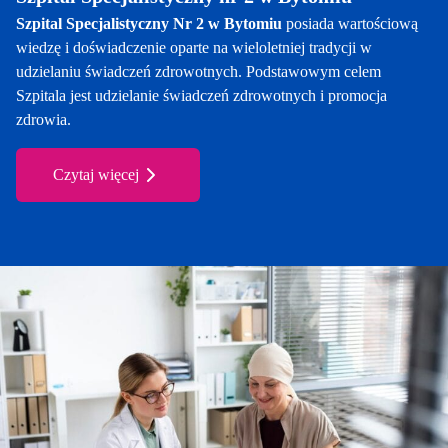
Szpital Specjalistyczny Nr 2 w Bytomiu
posiada wartościową
wiedzę i doświadczenie oparte na wieloletniej tradycji w
udzielaniu świadczeń zdrowotnych. Podstawowym celem
Szpitala jest udzielanie świadczeń zdrowotnych i promocja
zdrowia.
Czytaj więcej