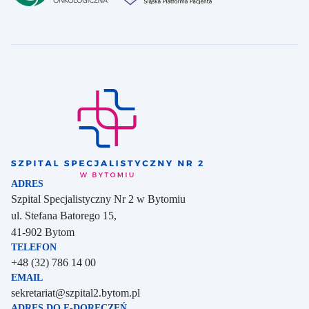
Szpital Specjalistyczny Nr 2 w Bytomiu - strona główna
ADRES
Szpital Specjalistyczny Nr 2 w Bytomiu
ul. Stefana Batorego 15,
41-902 Bytom
TELEFON
Telefon:
+48 (32) 786 14 00
EMAIL
Adres e-mail:
sekretariat@szpital2.bytom.pl
ADRES DO E-DORĘCZEŃ